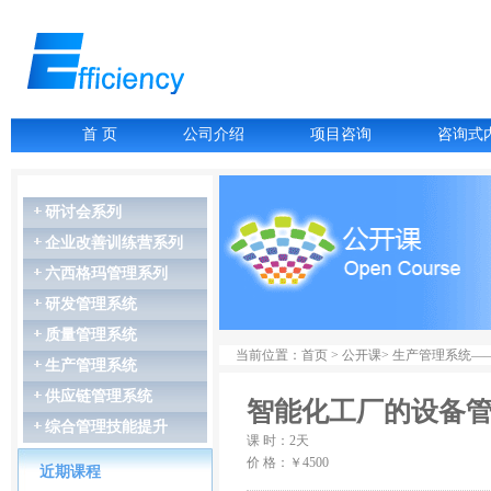
首 页
公司介绍
项目咨询
咨询式
研讨会系列
企业改善训练营系列
六西格玛管理系列
研发管理系统
07月06-07日
故障树分析FTA
质量管理系统
07月16-17日
当前位置：首页 > 公开课> 生产管理系统
生产管理系统
LCIA低成本智能...
07月27-28日
供应链管理系统
智能化工厂的设备
GD&T尺寸链公差叠...
综合管理技能提升
07月27-28日
课 时：2天
精益生产管理
价 格：￥4500
08月03-04日
近期课程