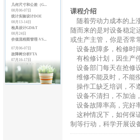
几何尺寸和公差（G...
08月06-07日
课程介绍
统计实验设计DOE
08月13-14日
随着劳动力成本的上涨
检具设计GD&T
08月24日
随而来的是对设备稳定
价值流程图管理-VS...
或生产主管，你是否常
07月06-07日
设备故障多，检修时间
故障树分析FTA
07月16-17日
有检修计划，因生产停
LCIA低成本智能...
设备部门每天在抢修设
07月27-28日
GD&T尺寸链公差叠...
维修不能及时，不能彻
07月27-28日
精益生产管理
操作工缺乏培训，不遵
08月03-04日
设备不清扫，不加油，
几何尺寸和公差（G...
08月06-07日
设备故障率高，完好率低
统计实验设计DOE
08月13-14日
这种情况下，如何保证
检具设计GD&T
制等行动，科学开展设
08月24日
价值流程图管理-VS...